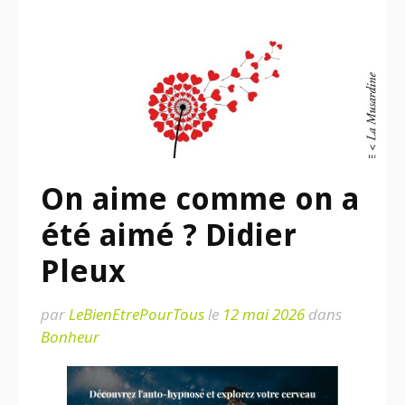
On aime comme on a
été aimé ? Didier
Pleux
par
LeBienEtrePourTous
le
12 mai 2026
dans
Bonheur