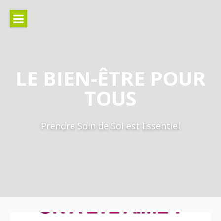
Aller
au
contenu
LE BIEN-ÊTRE POUR
TOUS
Prendre Soin de Soi est Essentiel