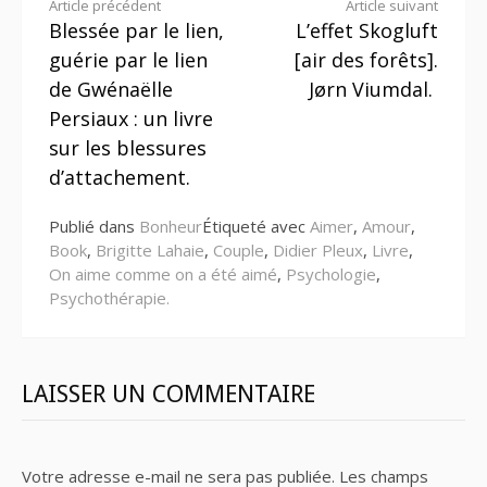
Lire
Article précédent
Article suivant
Blessée par le lien,
L’effet Skogluft
la
guérie par le lien
[air des forêts].
suite
de Gwénaëlle
Jørn Viumdal.
Persiaux : un livre
sur les blessures
d’attachement.
Publié dans
Bonheur
Étiqueté avec
Aimer
,
Amour
,
Book
,
Brigitte Lahaie
,
Couple
,
Didier Pleux
,
Livre
,
On aime comme on a été aimé
,
Psychologie
,
Psychothérapie.
LAISSER UN COMMENTAIRE
Votre adresse e-mail ne sera pas publiée.
Les champs