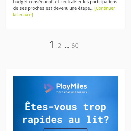
budget conséquent, et centraliser les participations
de ses proches est devenu une étape…
[Continuer
la lecture]
Pagination
Page
Page
Page
1
2
…
60
des
publications