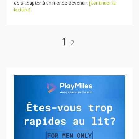
de s’adapter à un monde devenu…
[Continuer la
lecture]
Pagination
Page
Page
1
2
des
publications