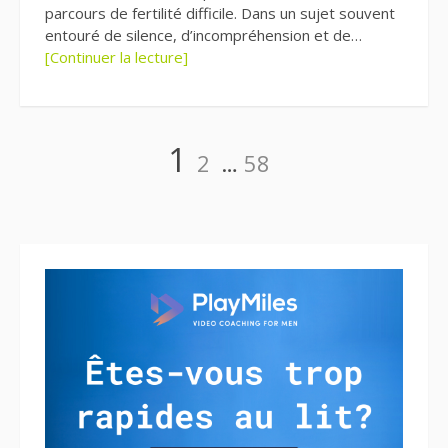
parcours de fertilité difficile. Dans un sujet souvent
entouré de silence, d’incompréhension et de…
[Continuer la lecture]
Pagination
Page
Page
Page
1
2
…
58
des
publications