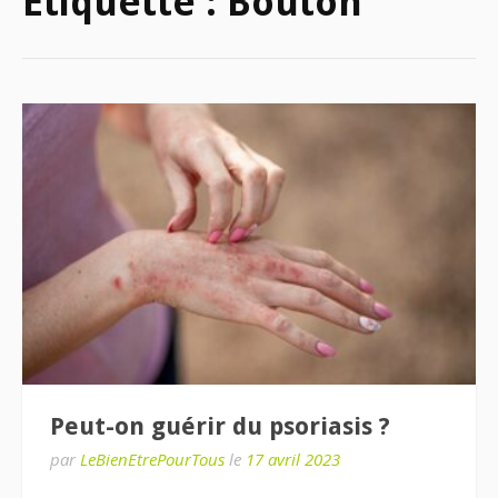
Étiquette :
Bouton
Peut-on guérir du psoriasis ?
par
LeBienEtrePourTous
le
17 avril 2023