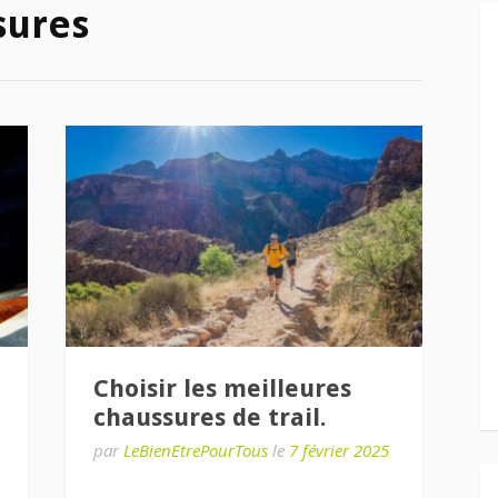
sures
Choisir les meilleures
chaussures de trail.
par
LeBienEtrePourTous
le
7 février 2025