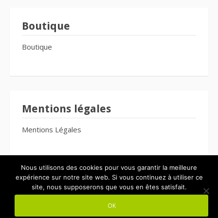
Boutique
Boutique
Mentions légales
Mentions Légales
Nous utilisons des cookies pour vous garantir la meilleure
expérience sur notre site web. Si vous continuez à utiliser ce
site, nous supposerons que vous en êtes satisfait.
Copyright © 2026 Le Bien-Être Pour Tous. Tous droits réservés.
OK
Thème Fooding par
FRT