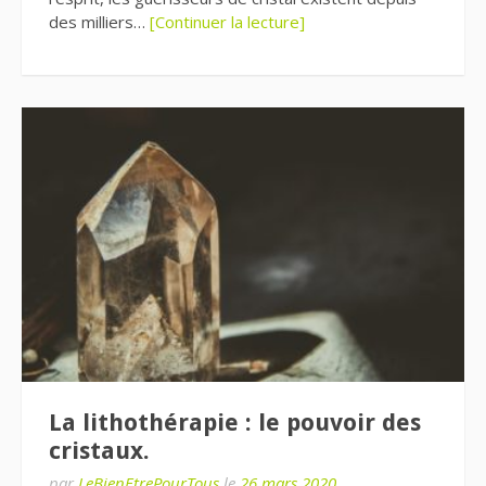
des milliers…
[Continuer la lecture]
La lithothérapie : le pouvoir des
cristaux.
par
LeBienEtrePourTous
le
26 mars 2020