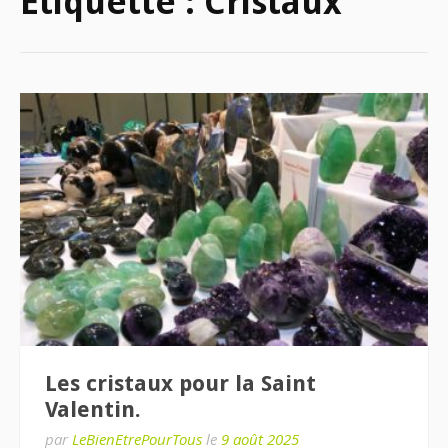
Étiquette :
Cristaux
Les cristaux pour la Saint
Valentin.
par
LeBienEtrePourTous
le
9 août 2025