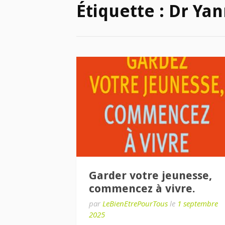
Étiquette :
Dr Yan
Garder votre jeunesse,
commencez à vivre.
par
LeBienEtrePourTous
le
1 septembre
2025