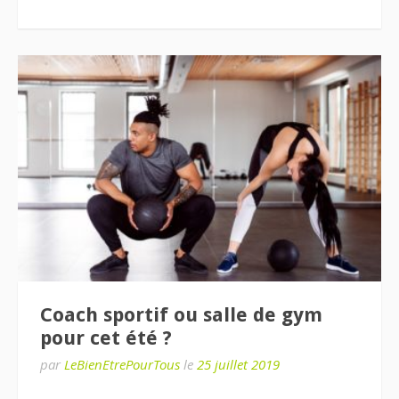
Coach sportif ou salle de gym
pour cet été ?
par
LeBienEtrePourTous
le
25 juillet 2019