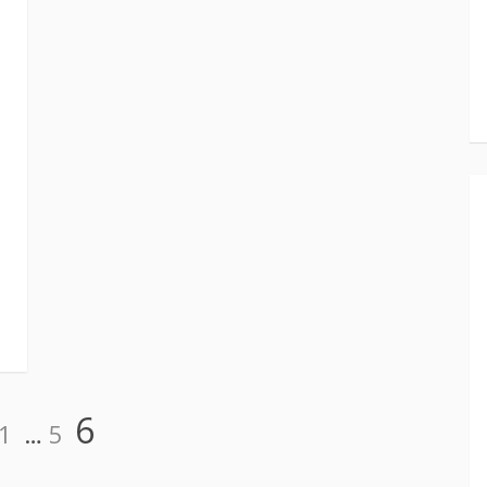
Page
Page
Page
6
1
…
5