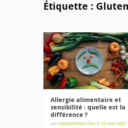
Étiquette :
Glute
Allergie alimentaire et
sensibilité : quelle est la
différence ?
par
LeBienEtrePourTous
le
15 mars 2021