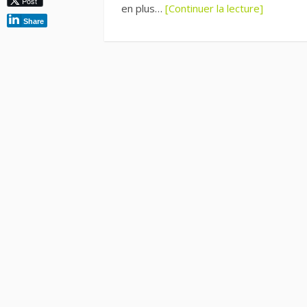
Post
en plus…
[Continuer la lecture]
Share
Pagination
des
publications