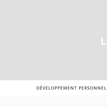
Aller
au
contenu
L
DÉVELOPPEMENT PERSONNEL