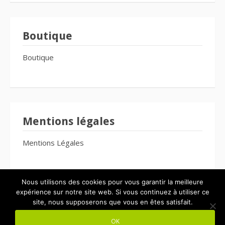
Boutique
Boutique
Mentions légales
Mentions Légales
Nous utilisons des cookies pour vous garantir la meilleure
expérience sur notre site web. Si vous continuez à utiliser ce
site, nous supposerons que vous en êtes satisfait.
Copyright © 2026 Le Bien-Être Pour Tous. Tous droits réservés.
OK
Thème Fooding par
FRT