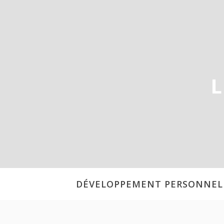
Aller
au
contenu
L
DÉVELOPPEMENT PERSONNEL