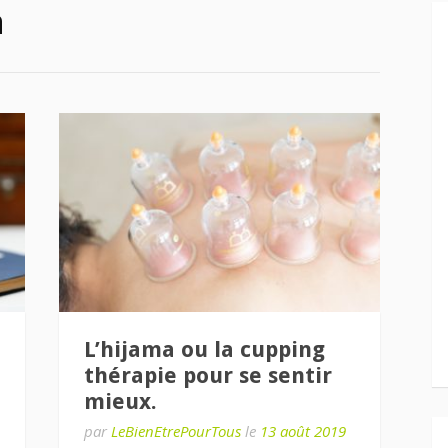
a
L’hijama ou la cupping
thérapie pour se sentir
mieux.
par
LeBienEtrePourTous
le
13 août 2019