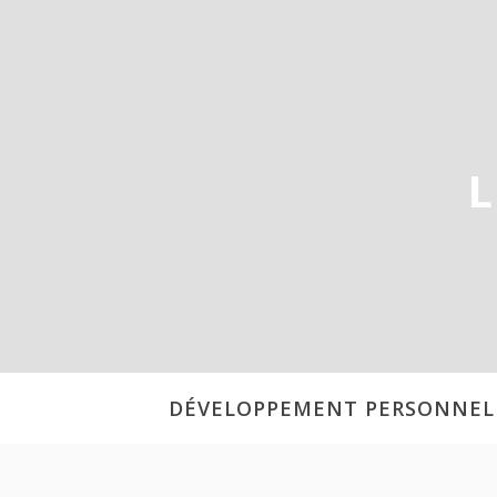
Aller
au
contenu
L
DÉVELOPPEMENT PERSONNEL