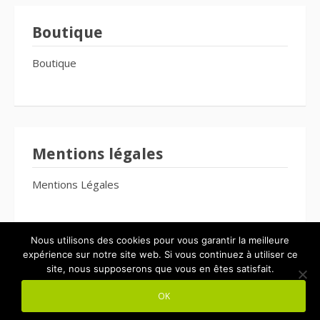
Boutique
Boutique
Mentions légales
Mentions Légales
Nous utilisons des cookies pour vous garantir la meilleure
expérience sur notre site web. Si vous continuez à utiliser ce
site, nous supposerons que vous en êtes satisfait.
Copyright © 2026 Le Bien-Être Pour Tous. Tous droits réservés.
OK
Thème Fooding par
FRT