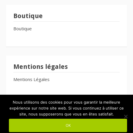
Boutique
Boutique
Mentions légales
Mentions Légales
Nous utilisons des cookies pour vous garantir la meilleure
expérience sur notre site web. Si vous continuez à utiliser ce
site, nous supposerons que vous en êtes satisfait.
Copyright © 2026 Le Bien-Être Pour Tous. Tous droits réservés.
OK
Thème Fooding par
FRT