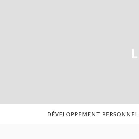
Aller
au
contenu
L
DÉVELOPPEMENT PERSONNEL