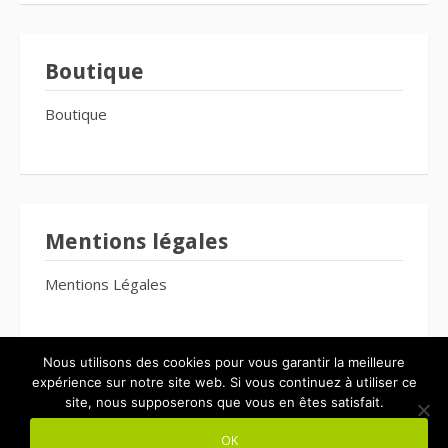
Boutique
Boutique
Mentions légales
Mentions Légales
Nous utilisons des cookies pour vous garantir la meilleure
expérience sur notre site web. Si vous continuez à utiliser ce
site, nous supposerons que vous en êtes satisfait.
Copyright © 2026 Le Bien-Être Pour Tous. Tous droits réservés.
OK
Thème Fooding par
FRT