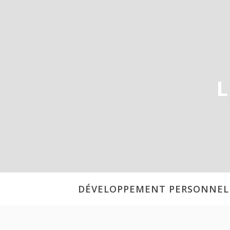
Aller
au
contenu
L
DÉVELOPPEMENT PERSONNEL