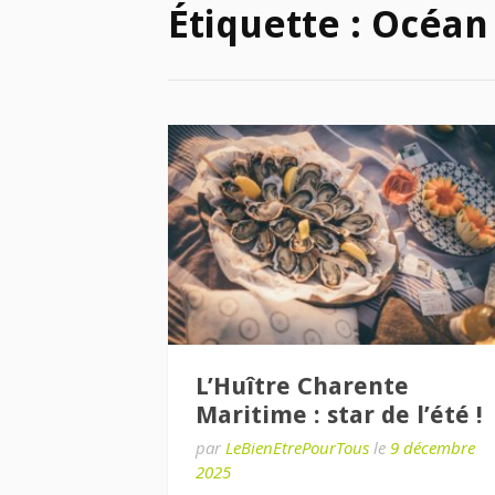
Étiquette :
Océan
L’Huître Charente
Maritime : star de l’été !
par
LeBienEtrePourTous
le
9 décembre
2025