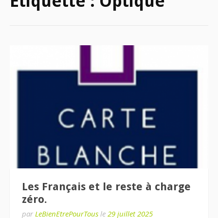
Étiquette :
Optique
Les Français et le reste à charge
zéro.
par
LeBienEtrePourTous
le
29 juillet 2025