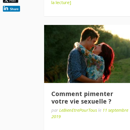
Post
la lecture]
Share
Comment pimenter
votre vie sexuelle ?
par
LeBienEtrePourTous
le
11 septembre
2019