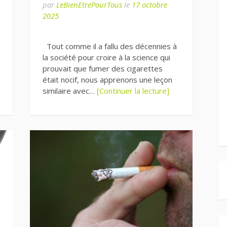
par
LeBienEtrePourTous
le
17 octobre
2025
Tout comme il a fallu des décennies à
la société pour croire à la science qui
prouvait que fumer des cigarettes
était nocif, nous apprenons une leçon
similaire avec…
[Continuer la lecture]