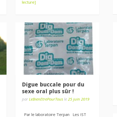
lecture]
Digue buccale pour du
sexe oral plus sûr !
par
LeBienEtrePourTous
le
25 juin 2019
Par le laboratoire Terpan Les IST