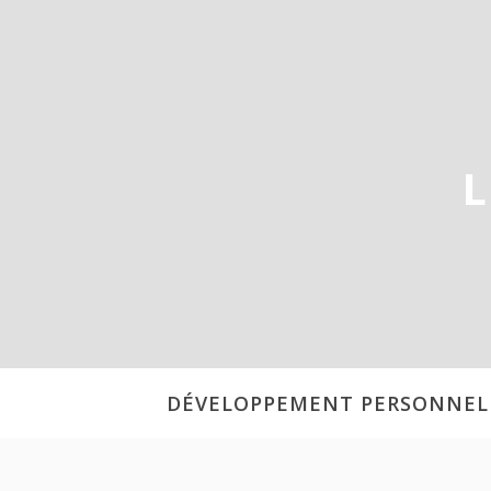
Aller
au
contenu
L
DÉVELOPPEMENT PERSONNEL