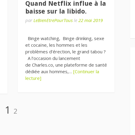
Quand Netflix influe à la
baisse sur la libido.
par
LeBienEtrePourTous
le
22 mai 2019
Binge watching, Binge drinking, sexe
et cocaïne, les hommes et les
problèmes d’érection, le grand tabou ?
A l’occasion du lancement
de Charles.co, une plateforme de santé
dédiée aux hommes,…
[Continuer la
lecture]
Page
Page
1
2