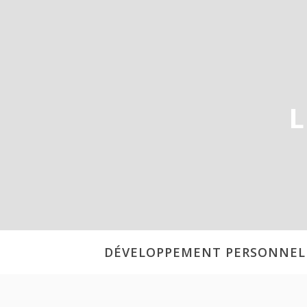
Aller
au
contenu
L
DÉVELOPPEMENT PERSONNEL