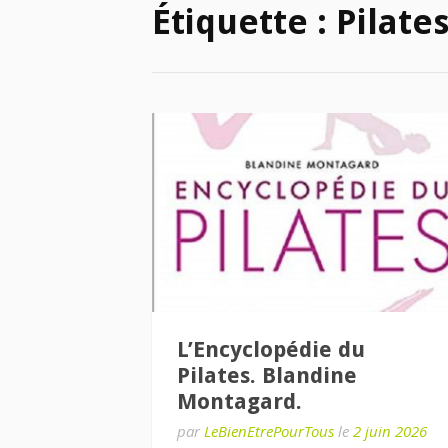
Étiquette :
Pilate
L’Encyclopédie du
Pilates. Blandine
Montagard.
par
LeBienEtrePourTous
le
2 juin 2026