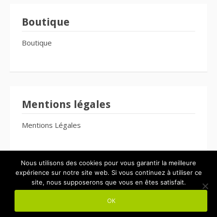
Boutique
Boutique
Mentions légales
Mentions Légales
Nous utilisons des cookies pour vous garantir la meilleure
expérience sur notre site web. Si vous continuez à utiliser ce
site, nous supposerons que vous en êtes satisfait.
Copyright © 2026 Le Bien-Être Pour Tous. Tous droits réservés.
OK
Thème Fooding par
FRT