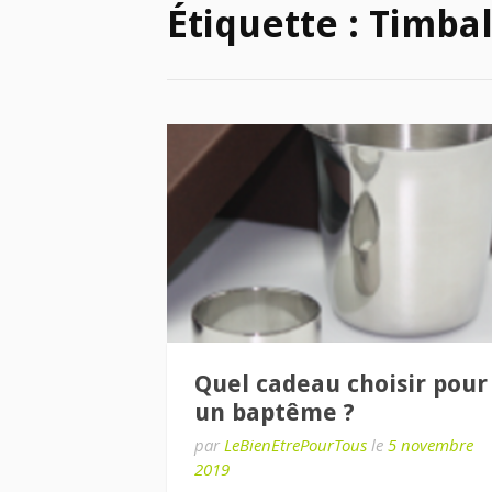
Étiquette :
Timba
Quel cadeau choisir pour
un baptême ?
par
LeBienEtrePourTous
le
5 novembre
2019