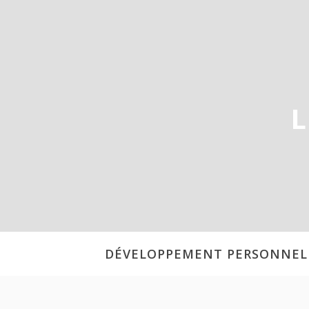
Aller
au
contenu
L
DÉVELOPPEMENT PERSONNEL