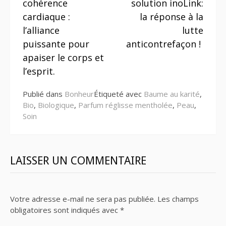
cohérence
solution inoLink:
suite
cardiaque :
la réponse à la
l’alliance
lutte
puissante pour
anticontrefaçon !
apaiser le corps et
l’esprit.
Publié dans
Bonheur
Étiqueté avec
Baume au karité
,
Bio
,
Biologique
,
Parfum réglisse mentholée
,
Peau
,
Soin
LAISSER UN COMMENTAIRE
Votre adresse e-mail ne sera pas publiée.
Les champs
obligatoires sont indiqués avec
*