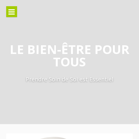
Aller
au
contenu
LE BIEN-ÊTRE POUR
TOUS
Prendre Soin de Soi est Essentiel