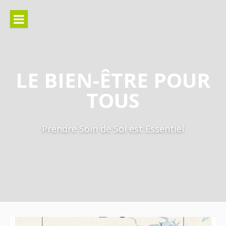
Aller
au
contenu
LE BIEN-ÊTRE POUR
TOUS
Prendre Soin de Soi est Essentiel