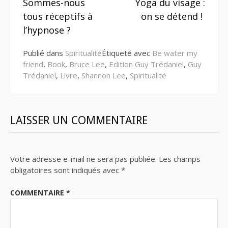
Sommes-nous
Yoga du visage :
la
tous réceptifs à
on se détend !
suite
l’hypnose ?
Publié dans
Spiritualité
Étiqueté avec
Be water my
friend
,
Book
,
Bruce Lee
,
Edition Guy Trédaniel
,
Guy
Trédaniel
,
Livre
,
Shannon Lee
,
Spiritualité
LAISSER UN COMMENTAIRE
Votre adresse e-mail ne sera pas publiée.
Les champs
obligatoires sont indiqués avec
*
COMMENTAIRE
*