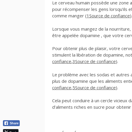
Le cerveau humain possède une zone a
pour récompenser les gens lorsqu’ils ef
comme manger (
1
Source de confiance
)
Lorsque vous mangez de la nourriture, 
être appelée dopamine , que votre cerv
Pour obtenir plus de plaisir, votre cer
stimulent la libération de dopamine, 
confiance
,
3
Source de confiance
).
Le problème avec les sodas et autres al
plus de dopamine que les aliments entie
confiance
,
5
Source de confiance
).
Cela peut conduire à un cercle vicieux 
d’aliments riches en sucre pour obtenir
Share