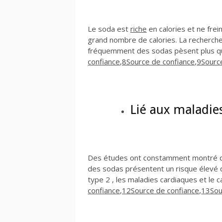
Le soda est
riche
en calories et ne frein
grand nombre de calories. La recherch
fréquemment des sodas pèsent plus que
confiance
,
8
Source de confiance
,
9
Sourc
Lié aux maladie
Des études ont constamment montré q
des sodas présentent un risque élevé d
type 2 , les maladies cardiaques et le c
confiance
,
12
Source de confiance
,
13
Sou