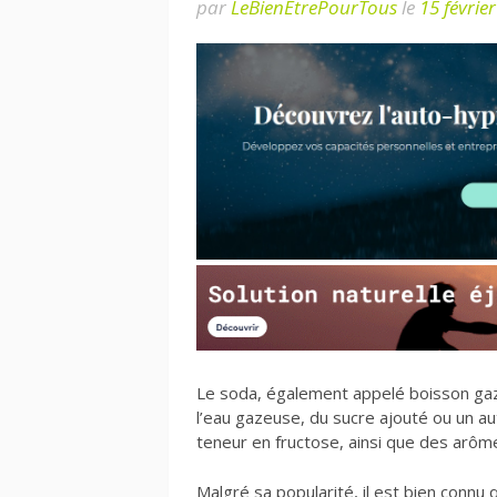
par
LeBienEtrePourTous
le
15 févrie
Le soda, également appelé boisson gaz
l’eau gazeuse, du sucre ajouté ou un a
teneur en fructose, ainsi que des arômes
Malgré sa popularité, il est bien connu q