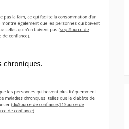
e pas la faim, ce qui facilite la consommation d’un
e montre également que les personnes qui boivent
 celles qui n’en boivent pas (
sept
Source de
e de confiance
).
s chroniques.
ue les personnes qui boivent plus fréquemment
e maladies chroniques, telles que le diabète de
ancer (
dix
Source de confiance
,
11
Source de
rce de confiance
).