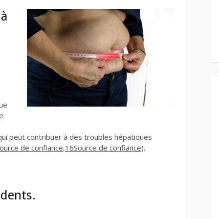
 à
que
e
 qui peut contribuer à des troubles hépatiques
ource de confiance
,
16
Source de confiance
).
 dents.