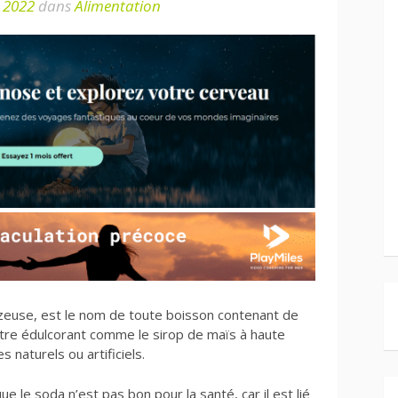
r 2022
dans
Alimentation
euse, est le nom de toute boisson contenant de
utre édulcorant comme le sirop de maïs à haute
 naturels ou artificiels.
ue le soda n’est pas bon pour la santé, car il est lié