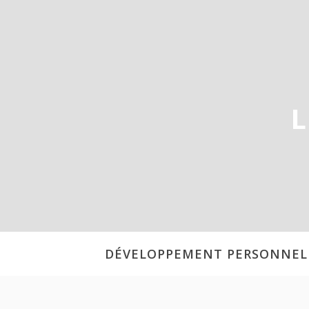
Aller
au
contenu
L
DÉVELOPPEMENT PERSONNEL