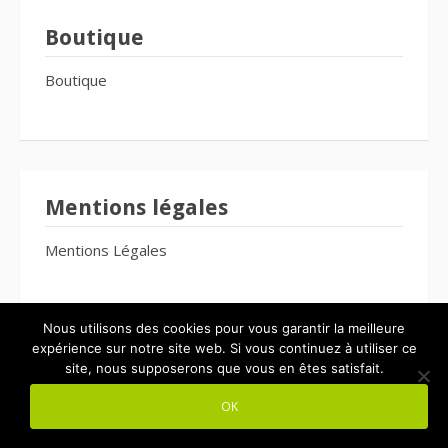
Boutique
Boutique
Mentions légales
Mentions Légales
Nous utilisons des cookies pour vous garantir la meilleure
expérience sur notre site web. Si vous continuez à utiliser ce
site, nous supposerons que vous en êtes satisfait.
Copyright © 2026 Le Bien-Être Pour Tous. Tous droits réservés.
OK
Thème Fooding par
FRT