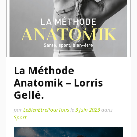
La Méthode
Anatomik – Lorris
Gellé.
par
LeBienEtrePourTous
le
3 juin 2023
dans
Sport