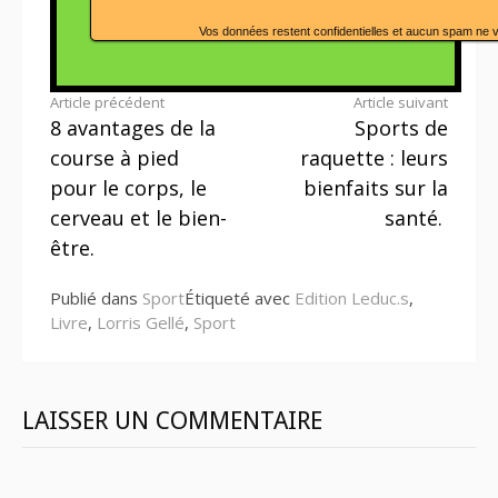
Vos données restent confidentielles et aucun spam ne 
Lire
Article précédent
Article suivant
8 avantages de la
Sports de
la
course à pied
raquette : leurs
suite
pour le corps, le
bienfaits sur la
cerveau et le bien-
santé.
être.
Publié dans
Sport
Étiqueté avec
Edition Leduc.s
,
Livre
,
Lorris Gellé
,
Sport
LAISSER UN COMMENTAIRE