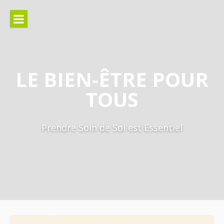
Aller
au
contenu
LE BIEN-ÊTRE POUR
TOUS
Prendre Soin de Soi est Essentiel