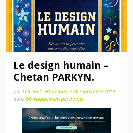
Le design humain –
Chetan PARKYN.
par
LeBienEtrePourTous
le
19 septembre 2019
dans
Développement personnel