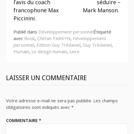
la
l’avis du coach
séduire –
suite
francophone Max
Mark Manson.
Piccinini.
Publié dans
Développement personnel
Étiqueté
avec
Book
,
Chetan PARKYN
,
Développement
personnel
,
Edition Guy Trédaniel
,
Guy Trédaniel
,
Humain
,
Le design humain
,
Livre
LAISSER UN COMMENTAIRE
Votre adresse e-mail ne sera pas publiée.
Les champs
obligatoires sont indiqués avec
*
COMMENTAIRE
*