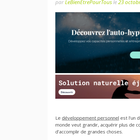
par
LeBienEtrePourTous
le
23 octob
Le
développement personnel
est l’un 
monde veut grandir, acquérir plus de con
d’accomplir de grandes choses.