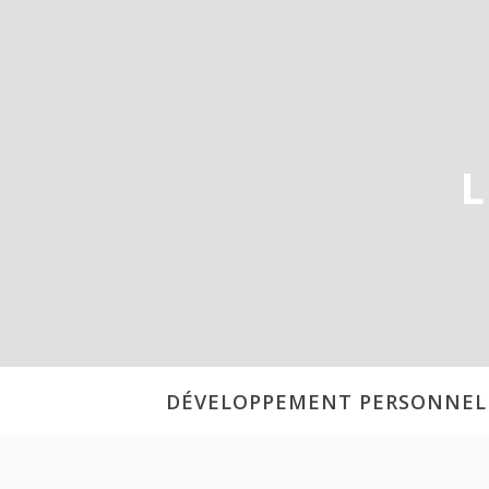
Aller
au
contenu
L
DÉVELOPPEMENT PERSONNEL