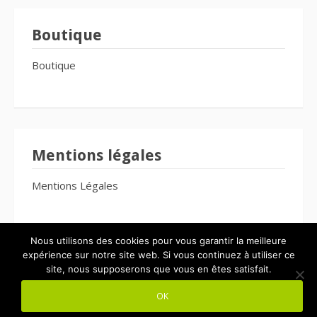
Boutique
Boutique
Mentions légales
Mentions Légales
Nous utilisons des cookies pour vous garantir la meilleure
expérience sur notre site web. Si vous continuez à utiliser ce
site, nous supposerons que vous en êtes satisfait.
Copyright © 2026 Le Bien-Être Pour Tous. Tous droits réservés.
OK
Thème Fooding par
FRT