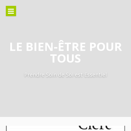
Aller
au
contenu
LE BIEN-ÊTRE POUR
TOUS
Prendre Soin de Soi est Essentiel