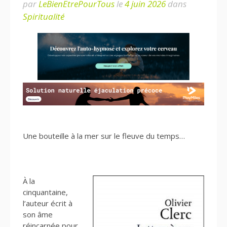
par
LeBienEtrePourTous
le
4 juin 2026
dans
Spiritualité
Une bouteille à la mer sur le fleuve du temps…
À la
cinquantaine,
l’auteur écrit à
son âme
réincarnée pour