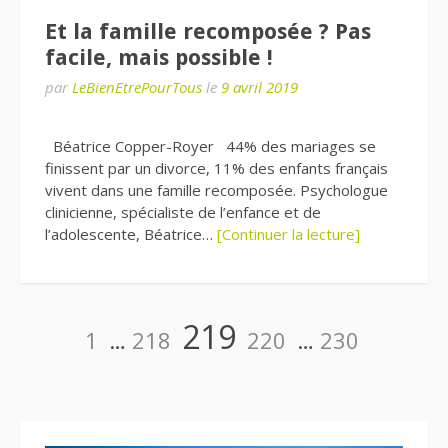
Et la famille recomposée ? Pas
facile, mais possible !
par
LeBienEtrePourTous
le
9 avril 2019
Béatrice Copper-Royer 44% des mariages se
finissent par un divorce, 11% des enfants français
vivent dans une famille recomposée. Psychologue
clinicienne, spécialiste de l’enfance et de
l’adolescente, Béatrice…
[Continuer la lecture]
Pagination
Page
Page
Page
Page
Page
219
1
…
218
220
…
230
des
publications