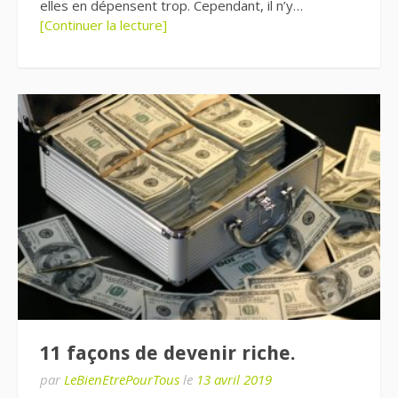
elles en dépensent trop. Cependant, il n’y…
[Continuer la lecture]
11 façons de devenir riche.
par
LeBienEtrePourTous
le
13 avril 2019