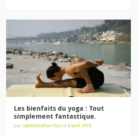
Les bienfaits du yoga : Tout
simplement fantastique.
par
LeBienEtrePourTous
le
9 avril 2019