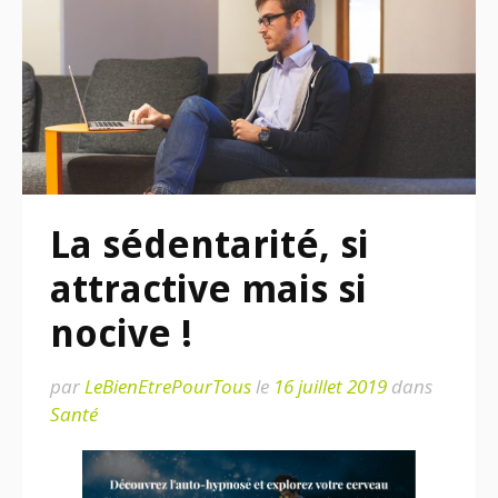
La sédentarité, si
attractive mais si
nocive !
par
LeBienEtrePourTous
le
16 juillet 2019
dans
Santé