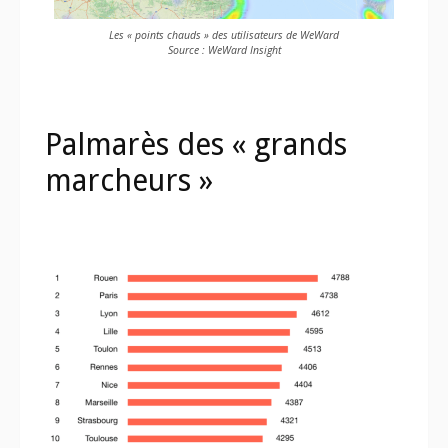
Les « points chauds » des utilisateurs de WeWard
Source : WeWard Insight
Palmarès des « grands
marcheurs »