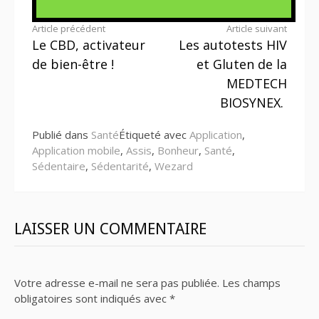
Lire
Article précédent
Article suivant
Le CBD, activateur
Les autotests HIV
la
de bien-être !
et Gluten de la
suite
MEDTECH
BIOSYNEX.
Publié dans
Santé
Étiqueté avec
Application
,
Application mobile
,
Assis
,
Bonheur
,
Santé
,
Sédentaire
,
Sédentarité
,
Wezard
LAISSER UN COMMENTAIRE
Votre adresse e-mail ne sera pas publiée.
Les champs
obligatoires sont indiqués avec
*