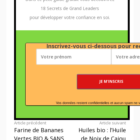
18 Secrets de Grand Leaders
pour développer votre confiance en soi.
Inscrivez-vous ci-dessous pour rec
Vos données restent confidentielles et aucun spam ne 
Lire
Article précédent
Article suivant
Farine de Bananes
Huiles bio : l’Huile
la
Vertes BIO & SANS
de Noix de Cajou