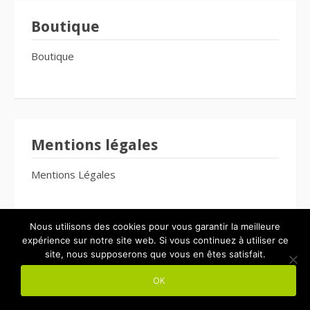
Boutique
Boutique
Mentions légales
Mentions Légales
Nous utilisons des cookies pour vous garantir la meilleure
expérience sur notre site web. Si vous continuez à utiliser ce
site, nous supposerons que vous en êtes satisfait.
Copyright © 2026 Le Bien-Être Pour Tous. Tous droits réservés.
OK
Thème Fooding par
FRT