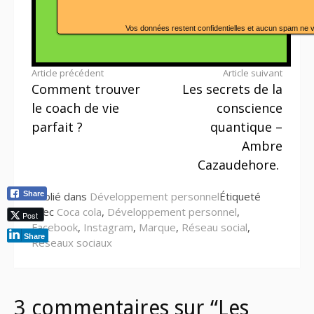
Vos données restent confidentielles et aucun spam ne 
Lire
Article précédent
Article suivant
Comment trouver
Les secrets de la
la
le coach de vie
conscience
suite
parfait ?
quantique –
Ambre
Cazaudehore.
Share
Publié dans
Développement personnel
Étiqueté
avec
Coca cola
,
Développement personnel
,
Post
Facebook
,
Instagram
,
Marque
,
Réseau social
,
Share
Réseaux sociaux
3 commentaires sur “Les