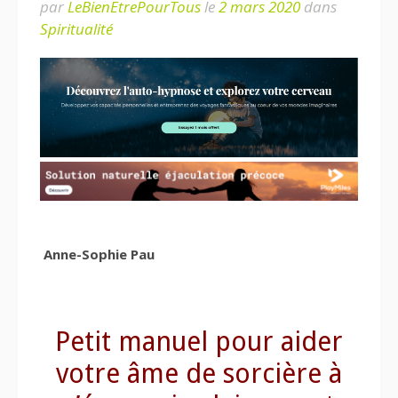
par
LeBienEtrePourTous
le
2 mars 2020
dans
Spiritualité
Anne-Sophie Pau
Petit manuel pour aider
votre âme de sorcière à