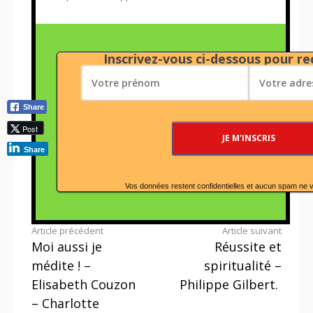
Inscrivez-vous ci-dessous pour rec
Share
Post
Share
Vos données restent confidentielles et aucun spam ne 
Lire
Article précédent
Article suivant
Moi aussi je
Réussite et
la
médite ! –
spiritualité –
suite
Elisabeth Couzon
Philippe Gilbert.
– Charlotte