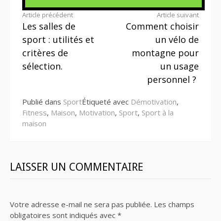
Lire
Article précédent
Article suivant
Les salles de
Comment choisir
la
sport : utilités et
un vélo de
suite
critères de
montagne pour
sélection.
un usage
personnel ?
Publié dans
Sport
Étiqueté avec
Démotivation
,
Fitness
,
Maison
,
Motivation
,
Sport
,
Sport à la
maison
LAISSER UN COMMENTAIRE
Votre adresse e-mail ne sera pas publiée.
Les champs
obligatoires sont indiqués avec
*