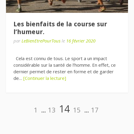
Les bienfaits de la course sur
l’humeur.
par
LeBienEtrePourTous
le
16 février 2020
Cela est connu de tous. Le sport a un impact
considérable sur la santé de l’homme. En effet, ce
dernier permet de rester en forme et de garder
de…
[Continuer la lecture]
Pagination
Page
Page
Page
Page
Page
14
1
…
13
15
…
17
des
publications