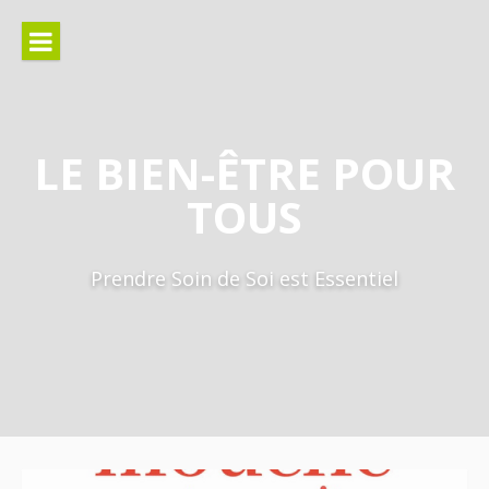
Aller
au
contenu
LE BIEN-ÊTRE POUR
TOUS
Prendre Soin de Soi est Essentiel