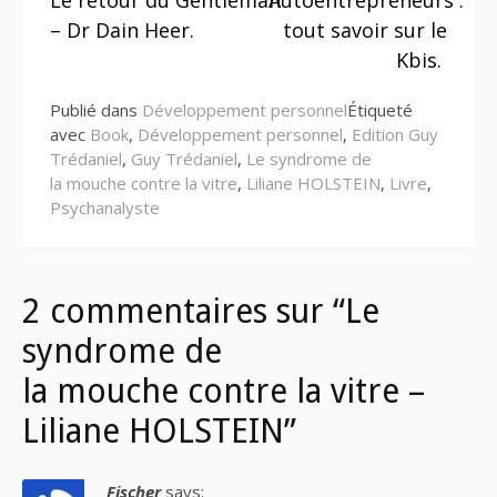
la
– Dr Dain Heer.
tout savoir sur le
suite
Kbis.
Publié dans
Développement personnel
Étiqueté
avec
Book
,
Développement personnel
,
Edition Guy
Trédaniel
,
Guy Trédaniel
,
Le syndrome de
la mouche contre la vitre
,
Liliane HOLSTEIN
,
Livre
,
Psychanalyste
2 commentaires sur “Le
syndrome de
la mouche contre la vitre –
Liliane HOLSTEIN”
Fischer
says: