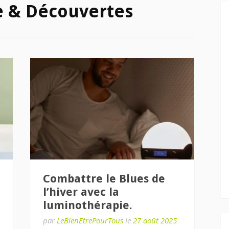
 & Découvertes
Combattre le Blues de
l’hiver avec la
luminothérapie.
par
LeBienEtrePourTous
le
27 août 2025