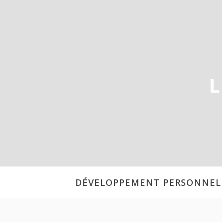
Aller
au
contenu
L
DÉVELOPPEMENT PERSONNEL