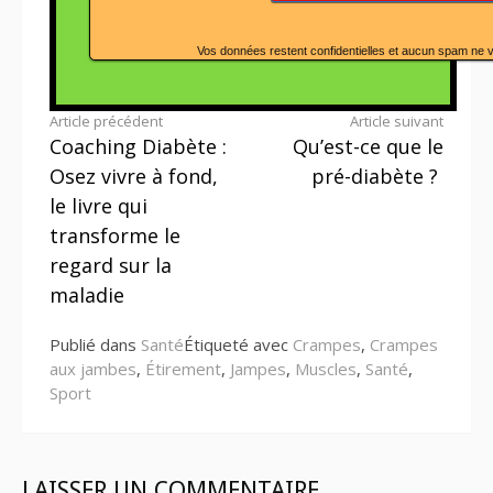
Vos données restent confidentielles et aucun spam ne 
Lire
Article précédent
Article suivant
Coaching Diabète :
Qu’est-ce que le
la
Osez vivre à fond,
pré-diabète ?
suite
le livre qui
transforme le
regard sur la
maladie
Publié dans
Santé
Étiqueté avec
Crampes
,
Crampes
aux jambes
,
Étirement
,
Jampes
,
Muscles
,
Santé
,
Sport
LAISSER UN COMMENTAIRE