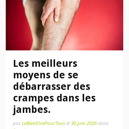
Les meilleurs
moyens de se
débarrasser des
crampes dans les
jambes.
par
LeBienEtrePourTous
le
30 juin 2026
dans