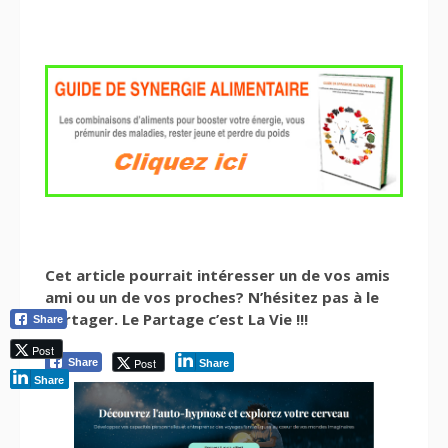
Cet article pourrait intéresser un de vos amis
ami ou un de vos proches? N’hésitez pas à le
partager. Le Partage c’est La Vie !!!
Share
Post
Post
Share
Share
Share