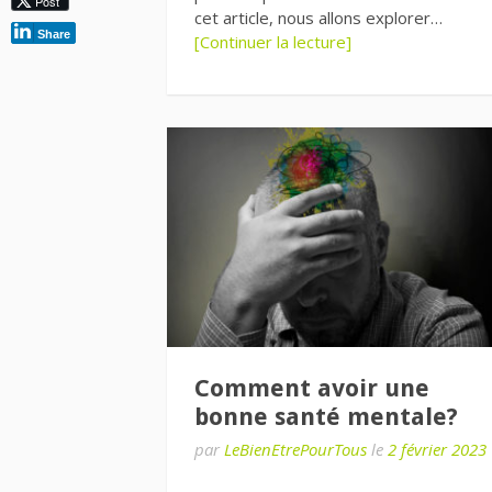
Post
cet article, nous allons explorer…
Share
[Continuer la lecture]
Comment avoir une
bonne santé mentale?
par
LeBienEtrePourTous
le
2 février 2023