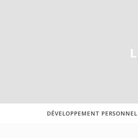
Aller
au
contenu
L
DÉVELOPPEMENT PERSONNEL