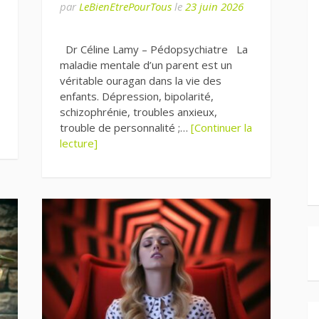
par
LeBienEtrePourTous
le
23 juin 2026
Dr Céline Lamy – Pédopsychiatre La
maladie mentale d’un parent est un
véritable ouragan dans la vie des
enfants. Dépression, bipolarité,
schizophrénie, troubles anxieux,
trouble de personnalité ;…
[Continuer la
lecture]