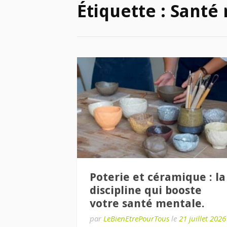
Étiquette :
Santé
Poterie et céramique : la
discipline qui booste
votre santé mentale.
par
LeBienEtrePourTous
le
21 juillet 2026