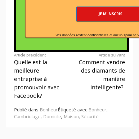
Vos données restent confidentielles et aucun spam ne 
Lire
Article précédent
Article suivant
Quelle est la
Comment vendre
la
meilleure
des diamants de
suite
entreprise à
manière
promouvoir avec
intelligente?
Facebook?
Publié dans
Bonheur
Étiqueté avec
Bonheur
,
Cambriolage
,
Domicile
,
Maison
,
Sécurité