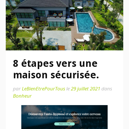
8 étapes vers une
maison sécurisée.
par
LeBienEtrePourTous
le
29 juillet 2021
dans
Bonheur