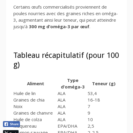
Certains œufs commercialisés proviennent de
poules nourries avec des graines riches en oméga-
3, augmentant ainsi leur teneur, qui peut atteindre
jusqu’à
300 mg d’oméga-3 par œuf
.
Tableau récapitulatif (pour 100
g)
Type
Aliment
Teneur (g)
d’oméga-3
Huile de lin
ALA
53,4
Graines de chia
ALA
16-18
Noix
ALA
7
Graines de chanvre
ALA
9
Huile de colza
ALA
10
Share
Maquereau
EPA/DHA
2,5
Saumon sauvage
EPA/DHA
2-2,5