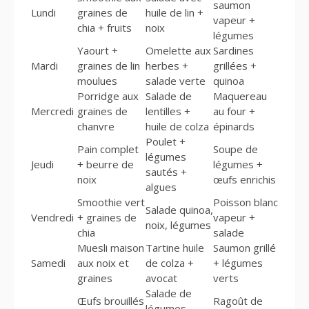
saumon
Lundi
graines de
huile de lin +
vapeur +
chia + fruits
noix
légumes
Yaourt +
Omelette aux
Sardines
Mardi
graines de lin
herbes +
grillées +
moulues
salade verte
quinoa
Porridge aux
Salade de
Maquereau
Mercredi
graines de
lentilles +
au four +
chanvre
huile de colza
épinards
Poulet +
Pain complet
Soupe de
légumes
Jeudi
+ beurre de
légumes +
sautés +
noix
œufs enrichis
algues
Smoothie vert
Poisson blanc
Salade quinoa,
Vendredi
+ graines de
vapeur +
noix, légumes
chia
salade
Muesli maison
Tartine huile
Saumon grillé
Samedi
aux noix et
de colza +
+ légumes
graines
avocat
verts
Salade de
Œufs brouillés
Ragoût de
légumes