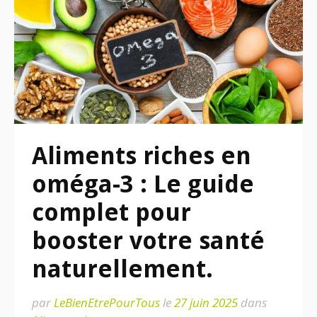
Aliments riches en
oméga-3 : Le guide
complet pour
booster votre santé
naturellement.
par
LeBienEtrePourTous
le
27 juin 2025
dans