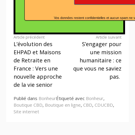
Vos données restent confidentielles et aucun spam ne 
Lire
Article précédent
Article suivant
L’évolution des
S’engager pour
la
EHPAD et Maisons
une mission
suite
de Retraite en
humanitaire : ce
France : Vers une
que vous ne saviez
nouvelle approche
pas.
de la vie senior
Publié dans
Bonheur
Étiqueté avec
Bonheur
,
Boutique CBD
,
Boutique en ligne
,
CBD
,
CDUCBD
,
Site internet