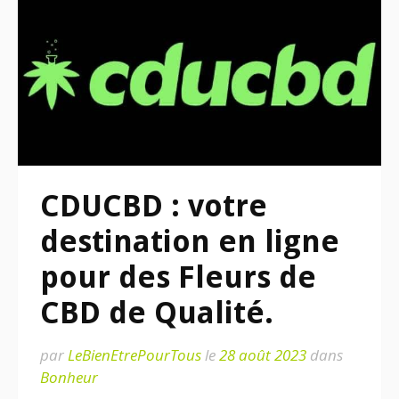
CDUCBD : votre
destination en ligne
pour des Fleurs de
CBD de Qualité.
par
LeBienEtrePourTous
le
28 août 2023
dans
Bonheur