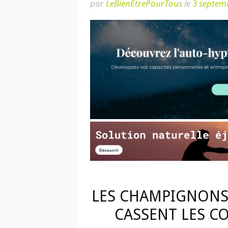
par
LeBienEtrePourTous
le
3 septem
LES CHAMPIGNONS
CASSENT LES C