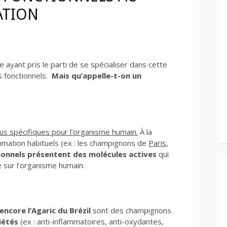
ATION
e ayant pris le parti de se spécialiser dans cette
s fonctionnels.
Mais qu’appelle-t-on un
us spécifiques pour l’organisme humain.
À la
mation habituels (ex : les champignons de
Paris
,
ionnels présentent des molécules actives
qui
 sur l’organisme humain.
encore l’Agaric du Brézil
sont des champignons
iétés
(ex : anti-inflammatoires, anti-oxydantes,