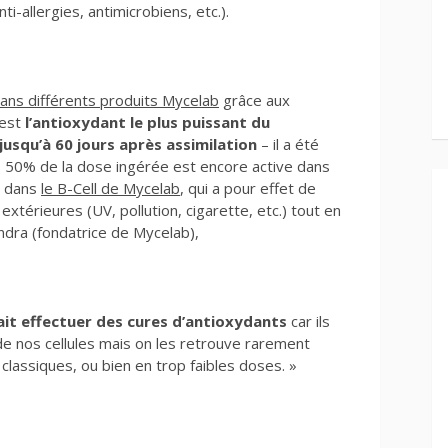
-allergies, antimicrobiens, etc.).
ans différents produits Mycelab
grâce aux
’est
l’antioxydant le plus puissant du
 jusqu’à 60 jours après assimilation
– il a été
, 50% de la dose ingérée est encore active dans
t dans
le B-Cell de Mycelab
, qui a pour effet de
xtérieures (UV, pollution, cigarette, etc.) tout en
xandra (fondatrice de Mycelab),
it effectuer des cures d’antioxydants
car ils
de nos cellules mais on les retrouve rarement
lassiques, ou bien en trop faibles doses. »