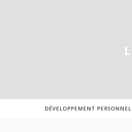
Aller
au
contenu
L
DÉVELOPPEMENT PERSONNEL