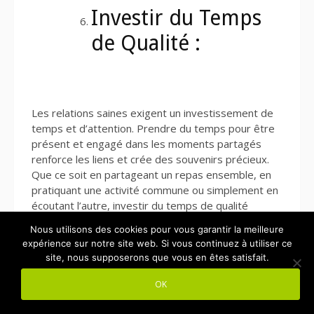
Investir du Temps
de Qualité :
Les relations saines exigent un investissement de
temps et d’attention. Prendre du temps pour être
présent et engagé dans les moments partagés
renforce les liens et crée des souvenirs précieux.
Que ce soit en partageant un repas ensemble, en
pratiquant une activité commune ou simplement en
écoutant l’autre, investir du temps de qualité
renforce la connexion émotionnelle.
Nous utilisons des cookies pour vous garantir la meilleure
expérience sur notre site web. Si vous continuez à utiliser ce
Nourrir la Relation :
site, nous supposerons que vous en êtes satisfait.
Chaque interaction, chaque moment partagé est
OK
une opportunité de nourrir la relation. En étant
pleinement présent et attentif à l’autre, nous