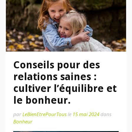
Conseils pour des
relations saines :
cultiver l’équilibre et
le bonheur.
par
LeBienEtrePourTous
le
15 mai 2024
dans
Bonheur